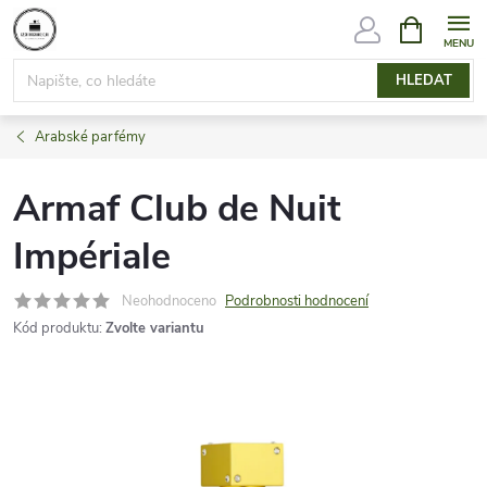
Přejít
NÁKUPNÍ
KOŠÍK
na
obsah
HLEDAT
Arabské parfémy
Armaf Club de Nuit
Impériale
Neohodnoceno
Podrobnosti hodnocení
Kód produktu:
Zvolte variantu