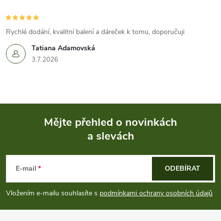
Rychlé dodání, kvalitní balení a dáreček k tomu, doporučuji
Tatiana Adamovská
3.7.2026
Mějte přehled o novinkách
a slevách
Z
á
E-mail
ODEBÍRAT
p
Vložením e-mailu souhlasíte s
podmínkami ochrany osobních údajů
a