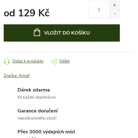
od
129 Kč
Měrná
cena:
VLOŽIT DO KOŠÍKU
Dotaz k produktu
Sdílet
Značka:
Armaf
Dárek zdarma
Ke každé objednávce
Garance doručení
nepoškozeného zboží
Přes 3000 výdejních míst